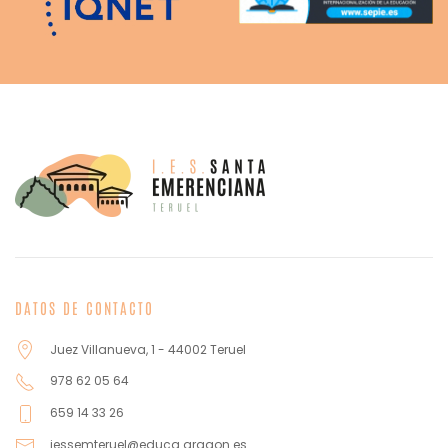
DATOS DE CONTACTO
Juez Villanueva, 1 - 44002 Teruel
978 62 05 64
659 14 33 26
iessemteruel@educa.aragon.es