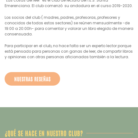
“Las cosas del leer” es el club de lectura del I.E.S. Santa
Emerenciana. El club comenzó su andadura en el curso 2019-2020.
Los socios del club ( madres, padres, profesoras, profesores y
conocidos de todos estos sectores) se reúnen mensualmente -de
19:00 a 20:00h- para comentar y valorar un libro elegido de manera
consensuada.
Para participar en el club, no hace falta ser un experto lector porque
está pensado para personas con ganas de leer, de compartir libros
y opiniones con otras personas aficionadas también a la lectura.
NUESTRAS RESEÑAS
¿QUÉ SE HACE EN NUESTRO CLUB?