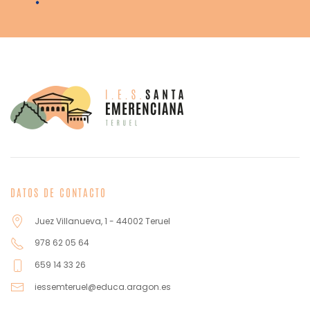
DATOS DE CONTACTO
Juez Villanueva, 1 - 44002 Teruel
978 62 05 64
659 14 33 26
iessemteruel@educa.aragon.es