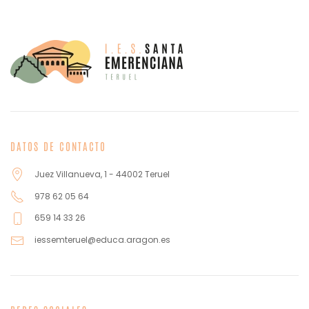
DATOS DE CONTACTO
Juez Villanueva, 1 - 44002 Teruel
978 62 05 64
659 14 33 26
iessemteruel@educa.aragon.es